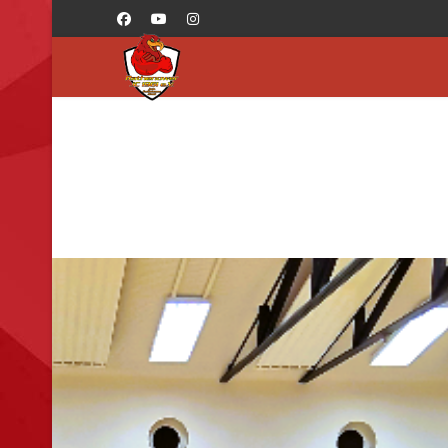
">
Home
News
Abteilungen
Training