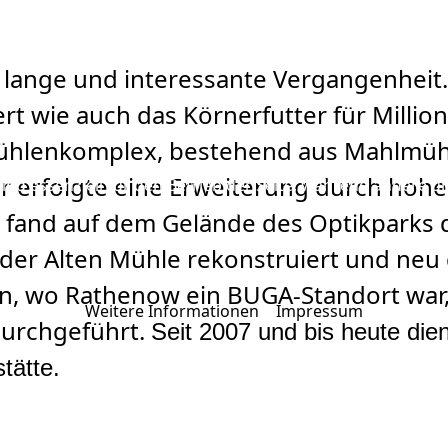
 lange und interessante Vergangenheit.
t wie auch das Körnerfutter für Millio
ühlenkomplex, bestehend aus Mahlmüh
ter erfolgte eine Erweiterung durch hoh
ind essenziell für den Betrieb der Seite, während andere u
en, ob Sie die Cookies zulassen möchten. Bitte beachten Si
6 fand auf dem Gelände des Optikparks 
der Alten Mühle rekonstruiert und neu
n, wo Rathenow ein BUGA-Standort war
Weitere Informationen
|
Impressum
durchgeführt.
Seit 2007 und bis heute die
tätte.