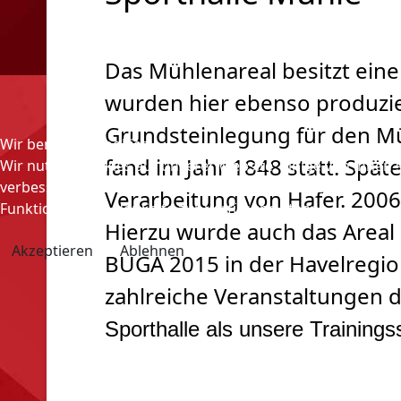
Das Mühlenareal besitzt eine
wurden hier ebenso produzier
Grundsteinlegung für den M
Wir benutzen Cookies
fand im Jahr 1848 statt. Spä
Wir nutzen Cookies auf unserer Website. Einige von ihnen s
verbessern (Tracking Cookies). Sie können selbst entscheid
Verarbeitung von Hafer. 200
Funktionalitäten der Seite zur Verfügung stehen.
Hierzu wurde auch das Areal 
Akzeptieren
Ablehnen
BUGA 2015 in der Havelregio
zahlreiche Veranstaltungen 
Sporthalle als unsere Trainingss