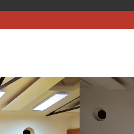
">
Turniere
Kalender
Verein
Download
Shop