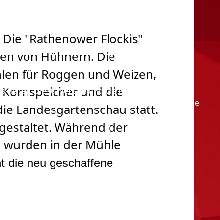
 Die "Rathenower Flockis"
nen von Hühnern. Die
len für Roggen und Weizen,
e Kornspeicher und die
ns helfen, diese Website und die Nutzererfahrung zu
e, dass bei einer Ablehnung womöglich nicht mehr alle
die Landesgartenschau statt.
 gestaltet. Während der
, wurden in der Mühle
nt die neu geschaffene